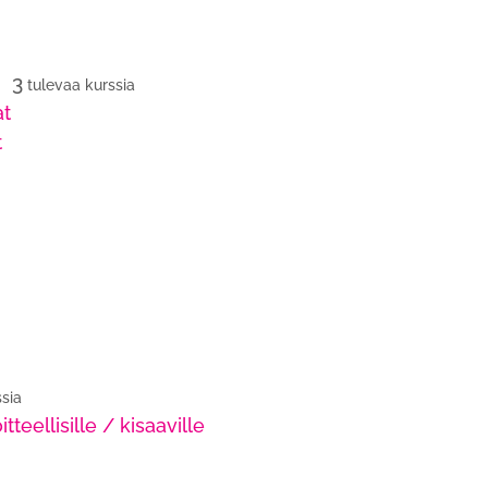
3
tulevaa kurssia
at
t
ssia
ellisille / kisaaville