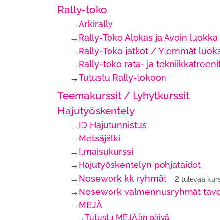
Rally-toko
→
Arkirally
→
Rally-Toko Alokas ja Avoin luokka
→
Rally-Toko jatkot / Ylemmät luok
→
Rally-toko rata- ja tekniikkatreeni
→
Tutustu Rally-tokoon
Teemakurssit / Lyhytkurssit
Hajutyöskentely
→
ID Hajutunnistus
→
Metsäjälki
→
Ilmaisukurssi
→
Hajutyöskentelyn pohjataidot
2
→
Nosework kk ryhmät
tulevaa kur
→
Nosework valmennusryhmät tavoitte
→
MEJÄ
→
Tutustu MEJÄ:än päivä