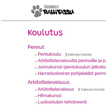
Koulutus
Pennut
3
→
Pentukoulu
tulevaa kurssia
→
Arkitottelevaisuutta pennuille ja j
→
Junnukurssi (pentukoulun jatkoku
→
Harrastuskoiran pohjataidot pennui
Arkitottelevaisuus
2
→
Arkitottelevaisuus
tulevaa kurssia
→
Hihnakurssi
→
Luoksetulon tehotreenit