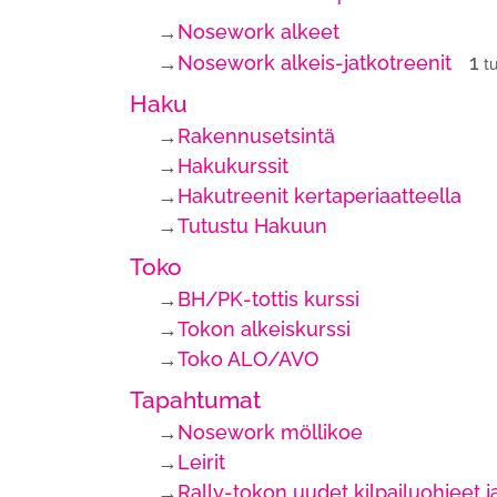
→
Nosework alkeet
1
→
Nosework alkeis-jatkotreenit
t
Haku
→
Rakennusetsintä
→
Hakukurssit
→
Hakutreenit kertaperiaatteella
→
Tutustu Hakuun
Toko
→
BH/PK-tottis kurssi
→
Tokon alkeiskurssi
→
Toko ALO/AVO
Tapahtumat
→
Nosework möllikoe
→
Leirit
→
Rally-tokon uudet kilpailuohjeet j