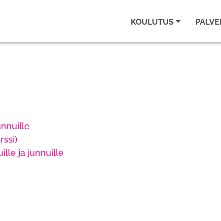
KOULUTUS
PALVE
unnuille
rssi)
lle ja junnuille