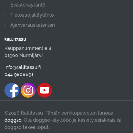
Evästekäytäntö
Tietosuojakäytäntö
Ajanvarauskalenteri
RALLITASSU
Kauppanummentie 8
01900 Nurmijärvi
info@rallitassu.fi
044 9808691
©2026 Rallitassu Tämän verkkopalvelun tarjoaa
doggso
. Ota doggso käyttöön ja keskity asiakkaisiisi,
doggso tekee loput.