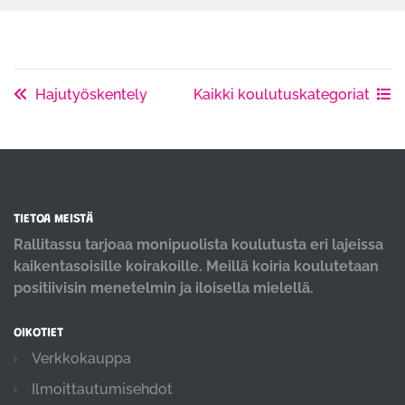
Hajutyöskentely
Kaikki koulutuskategoriat
TIETOA MEISTÄ
Rallitassu tarjoaa monipuolista koulutusta eri lajeissa
kaikentasoisille koirakoille. Meillä koiria koulutetaan
positiivisin menetelmin ja iloisella mielellä.
OIKOTIET
Verkkokauppa
Ilmoittautumisehdot