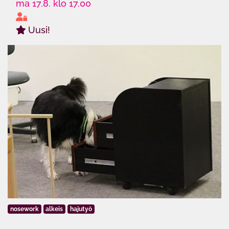
ma 17.8. klo 17.00
Uusi!
nosework
alkeis
hajutyö