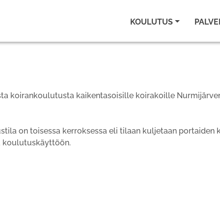
KOULUTUS
PALVE
sta koirankoulutusta kaikentasoisille koirakoille Nurmijärve
stila on toisessa kerroksessa eli tilaan kuljetaan portaiden 
 koulutuskäyttöön.