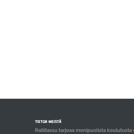
TIETOA MEISTÄ
Rallitassu tarjoaa monipuolista koulutusta e