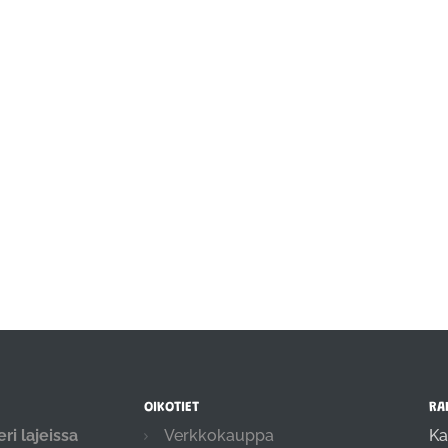
OIKOTIET
RA
ri lajeissa
Verkkokauppa
Ka