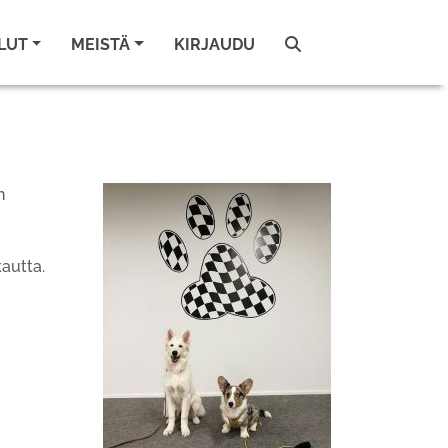
LUT
MEISTÄ
KIRJAUDU
n
kautta.