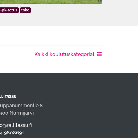
-pk-tottis
toko
Kaikki koulutuskategoriat
LLITASSU
uppanummentie 8
900 Nurmijärvi
fo@rallitassu.fi
4 9808691