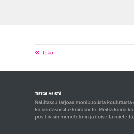
Toko
TIETOA MEISTÄ
Rallitassu tarjoaa monipuolista koulutusta e
kaikentasoisille koirakoille. Meillä koiria k
positiivisin menetelmin ja iloisella mielellä