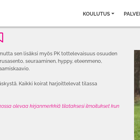
KOULUTUS
PALVE
 mutta sen lisäksi myös PK tottelevaisuus osuuden
 perusasento, seuraaminen, hyppy, eteenmeno,
raamiskaavio.
kystä. Kaikki koirat harjoittelevat tilassa
ikossa olevaa kirjanmerkkiä tilataksesi ilmoitukset kun