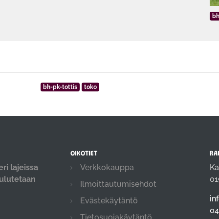
bh
bh-pk-tottis
toko
OIKOTIET
RA
ri lajeissa
Verkkokauppa
Ka
oulutetaan
01
Ilmoittautumisehdot
.
in
Evästekäytäntö
04
Tietosuojakäytäntö