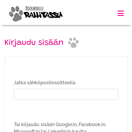
Kirjaudu sisään
Jatka sähköpostiosoitteella
Tai kirjaudu sisään Google:in, Facebook:in,
Microsoft:in tai Linkedin:in kautta