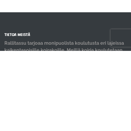
TIETOA MEISTÄ
Rallitassu tarjoaa monipuolista koulutusta eri lajeissa
kaikentasoisille koirakoille. Meillä koiria koulutetaan
positiivisin menetelmin ja iloisella mielellä.
OIKOTIET
Verkkokauppa
Ilmoittautumisehdot
Evästekäytäntö
Tietosuojakäytäntö
Ajanvarauskalenteri