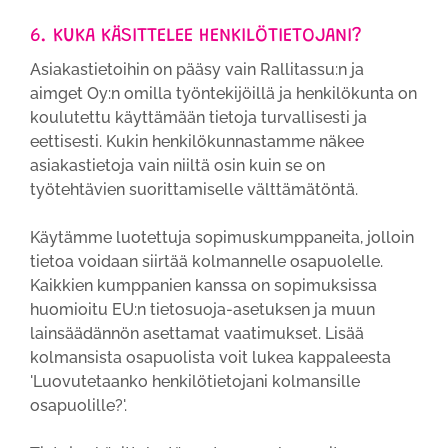
6. KUKA KÄSITTELEE HENKILÖTIETOJANI?
Asiakastietoihin on pääsy vain Rallitassu:n ja
aimget Oy:n omilla työntekijöillä ja henkilökunta on
koulutettu käyttämään tietoja turvallisesti ja
eettisesti. Kukin henkilökunnastamme näkee
asiakastietoja vain niiltä osin kuin se on
työtehtävien suorittamiselle välttämätöntä.
Käytämme luotettuja sopimuskumppaneita, jolloin
tietoa voidaan siirtää kolmannelle osapuolelle.
Kaikkien kumppanien kanssa on sopimuksissa
huomioitu EU:n tietosuoja-asetuksen ja muun
lainsäädännön asettamat vaatimukset. Lisää
kolmansista osapuolista voit lukea kappaleesta
'Luovutetaanko henkilötietojani kolmansille
osapuolille?'.