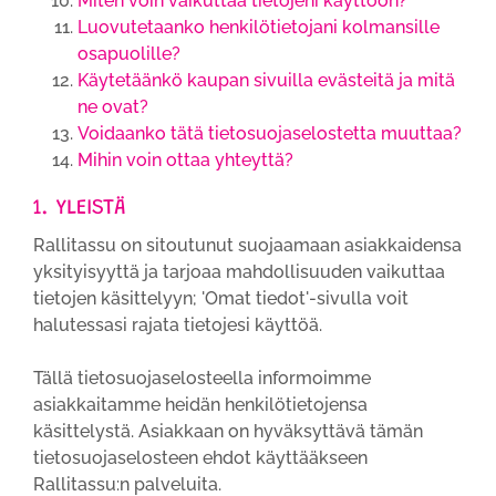
Miten voin vaikuttaa tietojeni käyttöön?
Luovutetaanko henkilötietojani kolmansille
osapuolille?
Käytetäänkö kaupan sivuilla evästeitä ja mitä
ne ovat?
Voidaanko tätä tietosuojaselostetta muuttaa?
Mihin voin ottaa yhteyttä?
1. YLEISTÄ
Rallitassu on sitoutunut suojaamaan asiakkaidensa
yksityisyyttä ja tarjoaa mahdollisuuden vaikuttaa
tietojen käsittelyyn; 'Omat tiedot'-sivulla voit
halutessasi rajata tietojesi käyttöä.
Tällä tietosuojaselosteella informoimme
asiakkaitamme heidän henkilötietojensa
käsittelystä. Asiakkaan on hyväksyttävä tämän
tietosuojaselosteen ehdot käyttääkseen
Rallitassu:n palveluita.