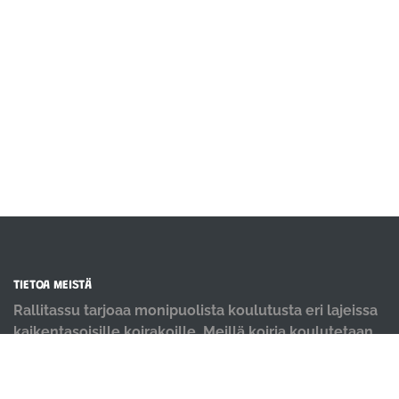
TIETOA MEISTÄ
Rallitassu tarjoaa monipuolista koulutusta eri lajeissa
kaikentasoisille koirakoille. Meillä koiria koulutetaan
positiivisin menetelmin ja iloisella mielellä.
OIKOTIET