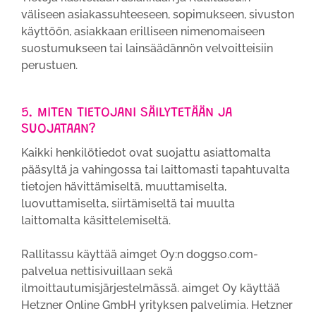
väliseen asiakassuhteeseen, sopimukseen, sivuston
käyttöön, asiakkaan erilliseen nimenomaiseen
suostumukseen tai lainsäädännön velvoitteisiin
perustuen.
5. MITEN TIETOJANI SÄILYTETÄÄN JA
SUOJATAAN?
Kaikki henkilötiedot ovat suojattu asiattomalta
pääsyltä ja vahingossa tai laittomasti tapahtuvalta
tietojen hävittämiseltä, muuttamiselta,
luovuttamiselta, siirtämiseltä tai muulta
laittomalta käsittelemiseltä.
Rallitassu käyttää aimget Oy:n doggso.com-
palvelua nettisivuillaan sekä
ilmoittautumisjärjestelmässä. aimget Oy käyttää
Hetzner Online GmbH yrityksen palvelimia. Hetzner