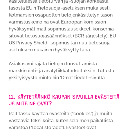
käsiteltäessä tietoturvan ja -suojan korkeasta
tasosta EU:n Tietosuoja-asetuksen mukaisesti.
Kolmansien osapuolten tietojenkäsittelyn tason
varmistuskeinoina ovat Euroopan komission
hyväksymät mallisopimuslausekkeet, konsernia
sitovat tietosuojasäännökset (BCR-järjestely), EU-
US Privacy Shield -sopimus tai muu tietosuoja-
asetuksen mukainen hyväksytty tapa.
Asiakas voi rajata tietojen luovuttamista
markkinointi- ja analytiikkatarkoituksiin. Tutustu
yksityisyystoimintoihin 'Omat tiedot'-sivulla.
12. KÄYTETÄÄNKÖ KAUPAN SIVUILLA EVÄSTEITÄ
JA MITÄ NE OVAT?
Rallitassu käyttää evästeitä (”cookies”) ja muita
vastaavia tekniikoita, kuten selaimen paikallista
varastoa (“local storage”). Evästeet ovat