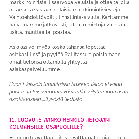
markkinoinnista, lisäarvopalveluista ja ottaa tai olla
ottamatta vastaan erilaisia markkinointiviestejä.
Vaihtoehdot löydät tilinhallinta-sivulta. Kehitämme
palveluamme jatkuvasti, joten toimintoja voidaan
lisätä, muuttaa tai poistaa.
Asiakas voi myös koska tahansa lopettaa
asiakastilinsä ja pyytää Rallitassu:a poistamaan
omat tietonsa ottamalla yhteyttä
asiakaspalveluumme.
Huom! Joissain tapauksissa kaikkea tietoa ei voida
poistaa ja lainsäädäntö voi vaatia säilyttämään osan
asiakkaaseen liittyvästä tiedosta.
11. LUOVUTETAANKO HENKILÖTIETOJANI
KOLMANSILLE OSAPUOLILLE?
Voimme luovuttaa joitakin välttämättömiä tietoja