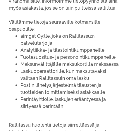
viranomaisille. Informoimme tietopyynnöistä aina
myös asiakasta, jos se on lain puitteissa sallittua.
Välitämme tietoja seuraaville kolmansille
osapuolille:
aimget Oy:lle, joka on Rallitassu:n
palvelutarjoija
Analytiikka- ja tilastointikumppaneille
Tuotesuositus- ja personointikumppaneille
Maksunvälittäjälle maksukortilla maksaessa
Laskuoperaattorille, kun maksutavaksi
valitaan Rallitassuin oma lasku
Postin lähetysjärjestelmä tilausten ja
tuotteiden toimittamiseksi asiakkaalle
Perintäyhtiölle, laskujen erääntyessä ja
siirtyessä perintään
Rallitassu huolehtii tietoja siirrettäessä ja