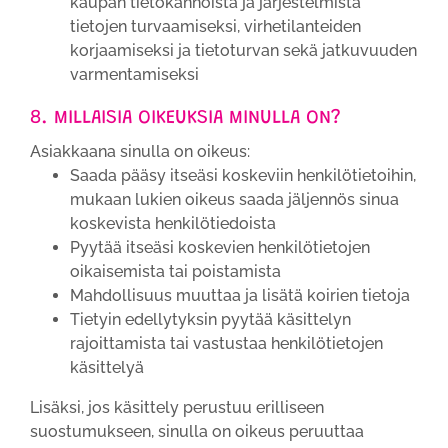
kaupan tietokannoista ja järjestelmistä
tietojen turvaamiseksi, virhetilanteiden
korjaamiseksi ja tietoturvan sekä jatkuvuuden
varmentamiseksi
8. MILLAISIA OIKEUKSIA MINULLA ON?
Asiakkaana sinulla on oikeus:
Saada pääsy itseäsi koskeviin henkilötietoihin,
mukaan lukien oikeus saada jäljennös sinua
koskevista henkilötiedoista
Pyytää itseäsi koskevien henkilötietojen
oikaisemista tai poistamista
Mahdollisuus muuttaa ja lisätä koirien tietoja
Tietyin edellytyksin pyytää käsittelyn
rajoittamista tai vastustaa henkilötietojen
käsittelyä
Lisäksi, jos käsittely perustuu erilliseen
suostumukseen, sinulla on oikeus peruuttaa