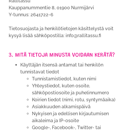
Rallitassu
Kauppanummentie 8, 01900 Nurmijärvi
Y-tunnus: 2641722-6
Tietosuojasta ja henkilötietojen käsittelystä voit
kysyä lisää sähköpostilla: info@rallitassu.fi
3. MITÄ TIETOJA MINUSTA VOIDAAN KERÄTÄ?
Käyttäjän itsensä antamat tai henkilön
tunnistavat tiedot
Tunnistamistiedot, kuten nimi
Yhteystiedot, kuten osoite,
sähköpostiosoite ja puhelinnumero
Koirien tiedot (nimi, rotu, syntymäaika)
Asiakkuuden alkamispäivä
Nykyisen ja edellisen kirjautumisen
aikaleima ja IP-osoite
Google-, Facebook-, Twitter- tai