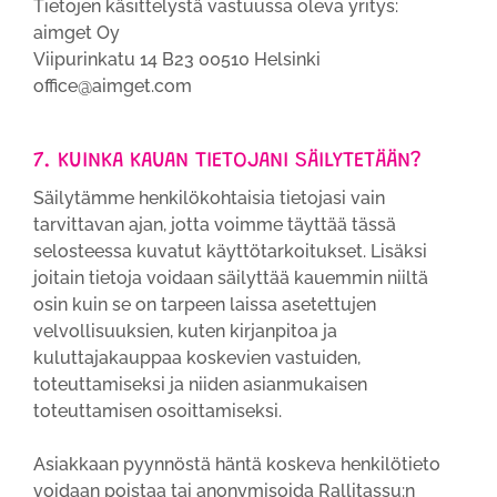
Tietojen käsittelystä vastuussa oleva yritys:
aimget Oy
Viipurinkatu 14 B23 00510 Helsinki
office@aimget.com
7. KUINKA KAUAN TIETOJANI SÄILYTETÄÄN?
Säilytämme henkilökohtaisia tietojasi vain
tarvittavan ajan, jotta voimme täyttää tässä
selosteessa kuvatut käyttötarkoitukset. Lisäksi
joitain tietoja voidaan säilyttää kauemmin niiltä
osin kuin se on tarpeen laissa asetettujen
velvollisuuksien, kuten kirjanpitoa ja
kuluttajakauppaa koskevien vastuiden,
toteuttamiseksi ja niiden asianmukaisen
toteuttamisen osoittamiseksi.
Asiakkaan pyynnöstä häntä koskeva henkilötieto
voidaan poistaa tai anonymisoida Rallitassu:n