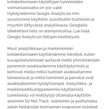
kohdentamiseen käytettyjen tunnisteiden
voimassaoloaika on 30s-24kk.
Hyödynnämme Google Analyticsia mm.
sivustomme käyttöön, suosittuihin tuotteisiin ja
myyntiin liittyvässä analytiikassa. Googlelle
lähetettävä tieto on anonymisoitua. Lue lisää
Google Analyticsin tietojen käsittelystä.
Muut analytiikkaan ja markkinoinnin
kohdentamiseen käyttämämme tekniikat, kuten
kuvapistetunnisteet auttavat meitä ymmärtämään
paremmin asiakkaidemme käyttäytymistä ja
kertovat meille mitkä tuotteet asiakkaitamme
kiinnostavat ja mitkä toiminnot ja palvelut ovat
asiakkaillemme hyödyllisimpiä. Analytiikka- ja
markkinointikumppaniemme käyttämistä
tunnisteista voi kieltäytyä ottamalla käyttöön
selaimen Do Not Track -toiminnon ja asettamalla
selain hylkämään kolmannen osapuolen evästeet.