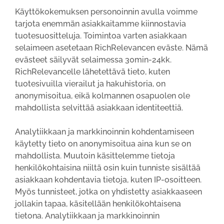
Käyttökokemuksen personoinnin avulla voimme
tarjota enemmän asiakkaitamme kiinnostavia
tuotesuositteluja. Toimintoa varten asiakkaan
selaimeen asetetaan RichRelevancen eväste. Nämä
evästeet säilyvät selaimessa 30min-24kk.
RichRelevancelle lähetettävä tieto, kuten
tuotesivuilla vierailut ja hakuhistoria, on
anonymisoitua, eikä kolmannen osapuolen ole
mahdollista selvittää asiakkaan identiteettiä.
Analytiikkaan ja markkinoinnin kohdentamiseen
käytetty tieto on anonymisoitua aina kun se on
mahdollista. Muutoin käsittelemme tietoja
henkilökohtaisina niiltä osin kuin tunniste sisältää
asiakkaan kohdentavia tietoja, kuten IP-osoitteen.
Myös tunnisteet, jotka on yhdistetty asiakkaaseen
jollakin tapaa, käsitellään henkilökohtaisena
tietona. Analytiikkaan ja markkinoinnin