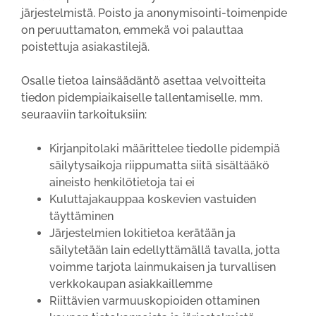
järjestelmistä. Poisto ja anonymisointi-toimenpide
on peruuttamaton, emmekä voi palauttaa
poistettuja asiakastilejä.
Osalle tietoa lainsäädäntö asettaa velvoitteita
tiedon pidempiaikaiselle tallentamiselle, mm.
seuraaviin tarkoituksiin:
Kirjanpitolaki määrittelee tiedolle pidempiä
säilytysaikoja riippumatta siitä sisältääkö
aineisto henkilötietoja tai ei
Kuluttajakauppaa koskevien vastuiden
täyttäminen
Järjestelmien lokitietoa kerätään ja
säilytetään lain edellyttämällä tavalla, jotta
voimme tarjota lainmukaisen ja turvallisen
verkkokaupan asiakkaillemme
Riittävien varmuuskopioiden ottaminen