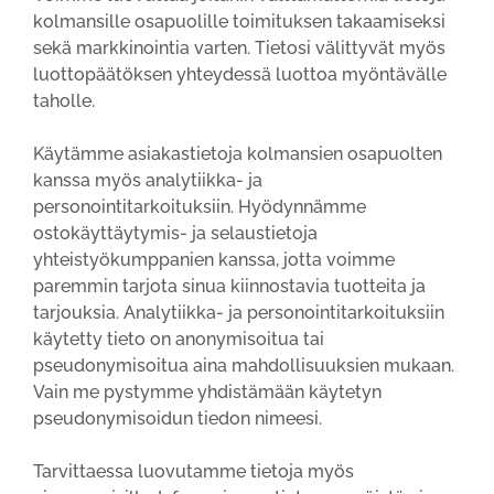
kolmansille osapuolille toimituksen takaamiseksi
sekä markkinointia varten. Tietosi välittyvät myös
luottopäätöksen yhteydessä luottoa myöntävälle
taholle.
Käytämme asiakastietoja kolmansien osapuolten
kanssa myös analytiikka- ja
personointitarkoituksiin. Hyödynnämme
ostokäyttäytymis- ja selaustietoja
yhteistyökumppanien kanssa, jotta voimme
paremmin tarjota sinua kiinnostavia tuotteita ja
tarjouksia. Analytiikka- ja personointitarkoituksiin
käytetty tieto on anonymisoitua tai
pseudonymisoitua aina mahdollisuuksien mukaan.
Vain me pystymme yhdistämään käytetyn
pseudonymisoidun tiedon nimeesi.
Tarvittaessa luovutamme tietoja myös