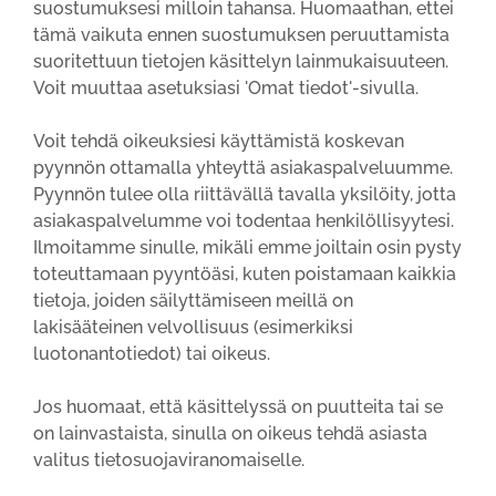
suostumuksesi milloin tahansa. Huomaathan, ettei
tämä vaikuta ennen suostumuksen peruuttamista
suoritettuun tietojen käsittelyn lainmukaisuuteen.
Voit muuttaa asetuksiasi 'Omat tiedot'-sivulla.
Voit tehdä oikeuksiesi käyttämistä koskevan
pyynnön ottamalla yhteyttä asiakaspalveluumme.
Pyynnön tulee olla riittävällä tavalla yksilöity, jotta
asiakaspalvelumme voi todentaa henkilöllisyytesi.
Ilmoitamme sinulle, mikäli emme joiltain osin pysty
toteuttamaan pyyntöäsi, kuten poistamaan kaikkia
tietoja, joiden säilyttämiseen meillä on
lakisääteinen velvollisuus (esimerkiksi
luotonantotiedot) tai oikeus.
Jos huomaat, että käsittelyssä on puutteita tai se
on lainvastaista, sinulla on oikeus tehdä asiasta
valitus tietosuojaviranomaiselle.