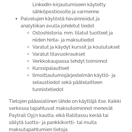
LinkedIn-kirjautumiseen käytetty
sähköpostiosoite ja varmenne
Palvelujen käytöstä havainnoidut ja
analytiikan avulla johdetut tiedot
Ostoshistoria, mm. tilatut tuotteet ja
niiden hinta- ja maksutiedot
Varatut ja käydyt kurssit ja koulutukset
Varatut tilavuokraukset
Verkkokaupassa tehdyt toiminnot
Kurssipalautteet
Ilmoittautumisjärjestelmän käyttö- ja
selaustiedot sekä päätelaitteen
tunnistetiedot
Tietojen pääasiallinen lähde on käyttäjä itse. Kaikki
verkossa tapahtuvat maksutoiminnot menevät
Paytrail Oyj:n kautta, eikä Rallitassu kerää tai
säilytä luotto- ja pankkikortti- tai muita
maksutapahtumien tietoja.