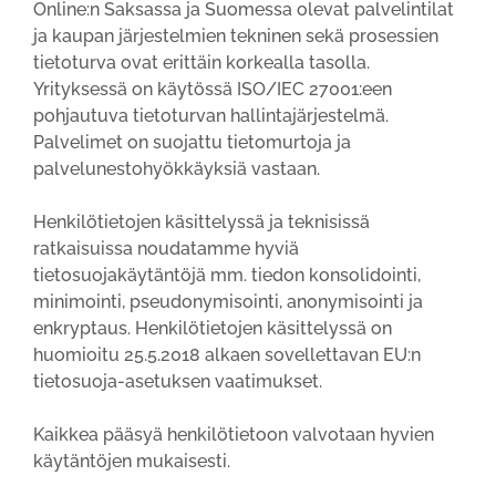
Online:n Saksassa ja Suomessa olevat palvelintilat
ja kaupan järjestelmien tekninen sekä prosessien
tietoturva ovat erittäin korkealla tasolla.
Yrityksessä on käytössä ISO/IEC 27001:een
pohjautuva tietoturvan hallintajärjestelmä.
Palvelimet on suojattu tietomurtoja ja
palvelunestohyökkäyksiä vastaan.
Henkilötietojen käsittelyssä ja teknisissä
ratkaisuissa noudatamme hyviä
tietosuojakäytäntöjä mm. tiedon konsolidointi,
minimointi, pseudonymisointi, anonymisointi ja
enkryptaus. Henkilötietojen käsittelyssä on
huomioitu 25.5.2018 alkaen sovellettavan EU:n
tietosuoja-asetuksen vaatimukset.
Kaikkea pääsyä henkilötietoon valvotaan hyvien
käytäntöjen mukaisesti.