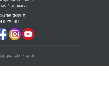
900 Nurmijärvi
fo@rallitassu.fi
4 9808691
 doggso tekee loput.