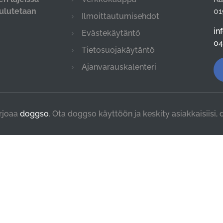
oulutetaan
01
Ilmoittautumisehdot
.
in
Evästekäytäntö
04
Tietosuojakäytäntö
Ajanvarauskalenteri
rjoaa
doggso
. Ota doggso käyttöön ja keskity asiakkaisiisi,