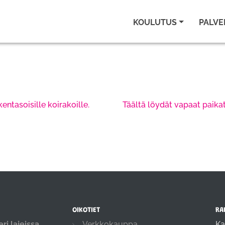
KOULUTUS
PALVE
entasoisille koirakoille.
Täältä löydät vapaat paikat
OIKOTIET
RA
ri lajeissa
Verkkokauppa
Ka