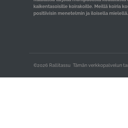
kaikentasoisille koirakoille. Meillä koiria k
positiivisin menetelmin ja iloisella mielellä
©2026 Rallitassu Tämän verkkopalvelun ta