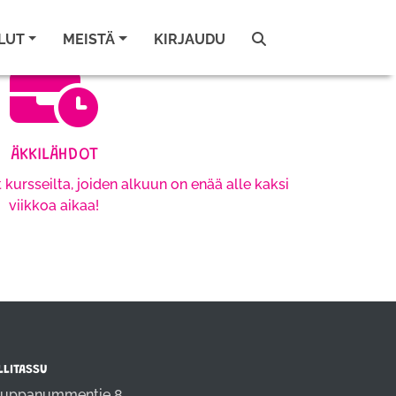
LUT
MEISTÄ
KIRJAUDU
ÄKKILÄHDOT
 kursseilta, joiden alkuun on enää alle kaksi
viikkoa aikaa!
LLITASSU
uppanummentie 8