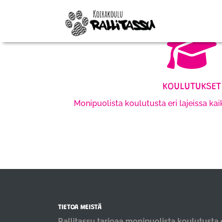
KOULUTUKSET
Monipuolista koulutusta eri lajeissa kaik
TIETOA MEISTÄ
Rallitassu tarjoaa monipuolista koulutusta e