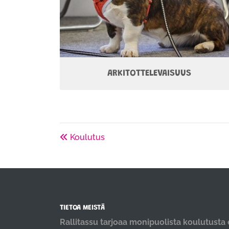
ARKITOTTELEVAISUUS
Koulutus
TIETOA MEISTÄ
Rallitassu tarjoaa monipuolista koulutusta e