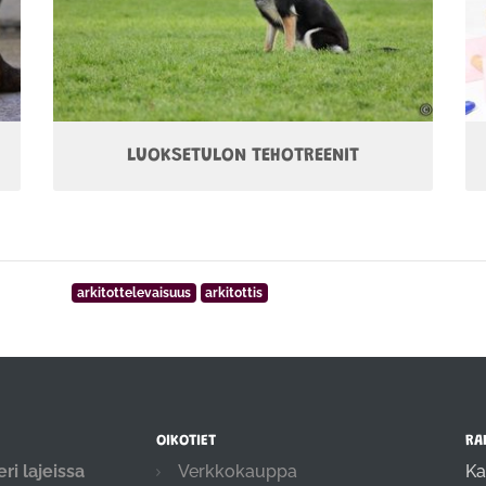
LUOKSETULON TEHOTREENIT
arkitottelevaisuus
arkitottis
OIKOTIET
RA
ri lajeissa
Verkkokauppa
Ka