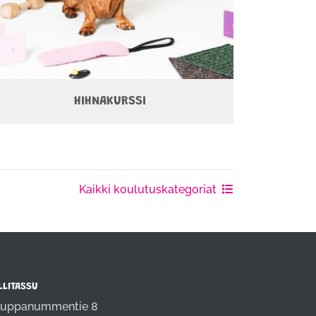
HIHNAKURSSI
Kaikki koulutuskategoriat
LLITASSU
uppanummentie 8