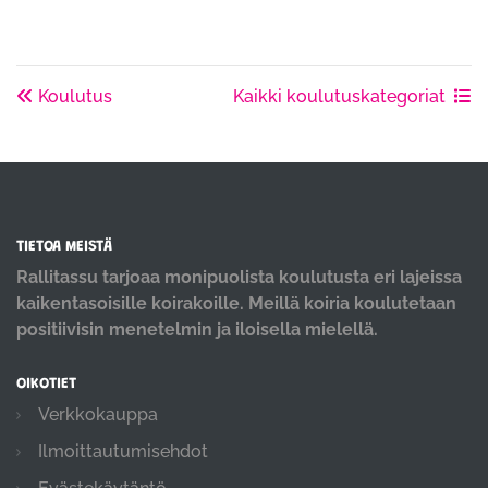
Koulutus
Kaikki koulutuskategoriat
TIETOA MEISTÄ
Rallitassu tarjoaa monipuolista koulutusta eri lajeissa
kaikentasoisille koirakoille. Meillä koiria koulutetaan
positiivisin menetelmin ja iloisella mielellä.
OIKOTIET
Verkkokauppa
Ilmoittautumisehdot