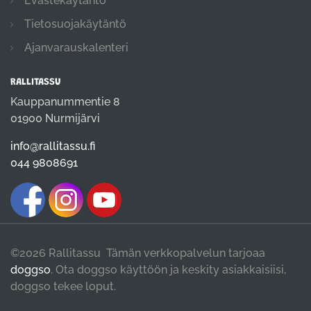
Evästekäytäntö
Tietosuojakäytäntö
Ajanvarauskalenteri
RALLITASSU
Kauppanummentie 8
01900 Nurmijärvi
info@rallitassu.fi
044 9808691
©2026 Rallitassu Tämän verkkopalvelun tarjoaa
doggso
. Ota doggso käyttöön ja keskity asiakkaisiisi,
doggso tekee loput.