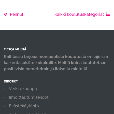
Pennut
Kaikki koulutuskategoriat
TIETOA MEISTÄ
Rallitassu tarjoaa monipuolista koulutusta eri lajeissa
kaikentasoisille koirakoille. Meillä koiria koulutetaan
positiivisin menetelmin ja iloisella mielellä.
OIKOTIET
Verkkokauppa
Ilmoittautumisehdot
Evästekäytäntö