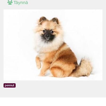
Täynnä
pennut