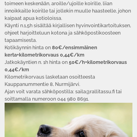
toimeen keskenään, aroille/ujoille koirille, liian
innoikkaille koirille tai jollekin muulle haasteelle, johon
kaipaat apua kotioloissa.
Käynti n.1,5h sisältää kirjallisen hyvinvointikartoituksen,
ohjeet harjoitteluun kotona ja sähköpostikoosteen
tapaamisesta.
Kotikäynnin hinta on
80€/ensimmäinen
kerta+kilometrikorvaus 0,44€/km
Jatkokäyntien n. 1h hinta on
50€/h+kilometrikorvaus
0,44€/km
Kilometrikorvaus lasketaan osoitteesta
Kauppanummentie 8, Nurmijärvi.
Ajan voit varata sähköpostilla: saila@rallitassu.fi tai
soittamalla numeroon 044 980 8691.