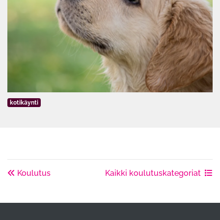
kotikäynti
Koulutus
Kaikki koulutuskategoriat