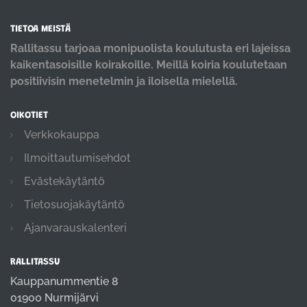
TIETOA MEISTÄ
Rallitassu tarjoaa monipuolista koulutusta eri lajeissa
kaikentasoisille koirakoille. Meillä koiria koulutetaan
positiivisin menetelmin ja iloisella mielellä.
OIKOTIET
Verkkokauppa
Ilmoittautumisehdot
Evästekäytäntö
Tietosuojakäytäntö
Ajanvarauskalenteri
RALLITASSU
Kauppanummentie 8
01900 Nurmijärvi