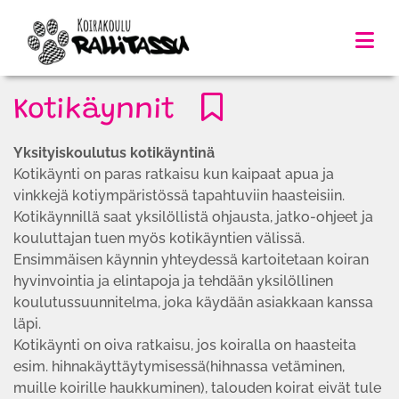
Kotikäynnit
Yksityiskoulutus kotikäyntinä
Kotikäynti on paras ratkaisu kun kaipaat apua ja
vinkkejä kotiympäristössä tapahtuviin haasteisiin.
Kotikäynnillä saat yksilöllistä ohjausta, jatko-ohjeet ja
kouluttajan tuen myös kotikäyntien välissä.
Ensimmäisen käynnin yhteydessä kartoitetaan koiran
hyvinvointia ja elintapoja ja tehdään yksilöllinen
koulutussuunnitelma, joka käydään asiakkaan kanssa
läpi.
Kotikäynti on oiva ratkaisu, jos koiralla on haasteita
esim. hihnakäyttäytymisessä(hihnassa vetäminen,
muille koirille haukkuminen), talouden koirat eivät tule