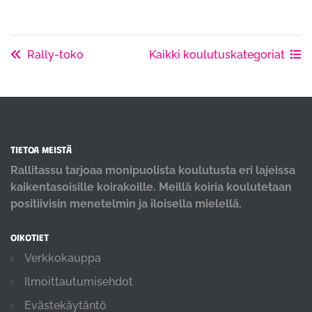
Rally-toko
Kaikki koulutuskategoriat
TIETOA MEISTÄ
Rallitassu tarjoaa monipuolista koulutusta eri lajeissa
kaikentasoisille koirakoille. Meillä koiria koulutetaan
positiivisin menetelmin ja iloisella mielellä.
OIKOTIET
Verkkokauppa
Ilmoittautumisehdot
Evästekäytäntö