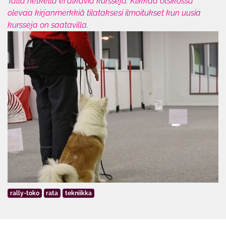
Tällä hetkellä ei alkavia kursseja. Klikkaa otsikossa
olevaa kirjanmerkkiä tilataksesi ilmoitukset kun uusia
kursseja on saatavilla.
rally-toko
rata
tekniikka