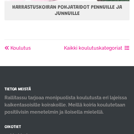
HARRASTUSKOIRAN POHJATAIDOT PENNUILLE JA
JUNNUILLE
Koulutus
Kaikki koulutuskategoriat
TIETOA MEISTÄ
Rallitassu tarjoaa monipuolista koulutusta eri lajeissa
kaikentasoisille koirakoille. Meillä koiria koulutetaan
positiivisin menetelmin ja iloisella mielellä.
OIKOTIET