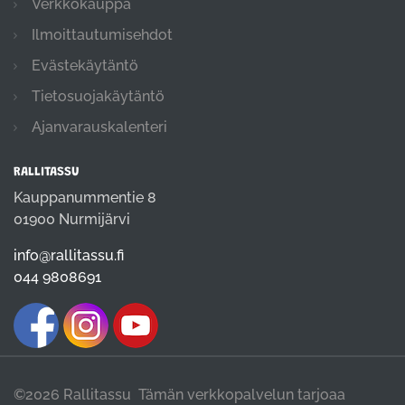
Verkkokauppa
Ilmoittautumisehdot
Evästekäytäntö
Tietosuojakäytäntö
Ajanvarauskalenteri
RALLITASSU
Kauppanummentie 8
01900 Nurmijärvi
info@rallitassu.fi
044 9808691
©2026 Rallitassu Tämän verkkopalvelun tarjoaa