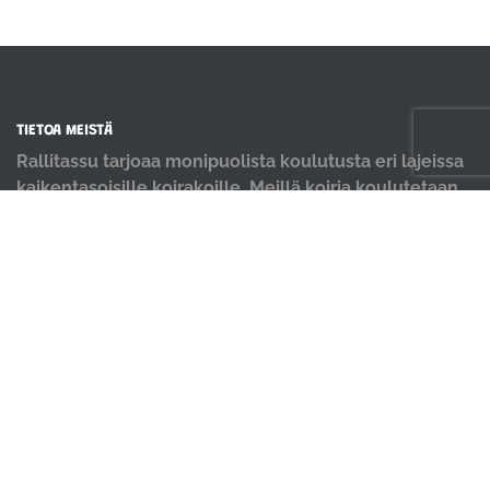
TIETOA MEISTÄ
Rallitassu tarjoaa monipuolista koulutusta eri lajeissa
kaikentasoisille koirakoille. Meillä koiria koulutetaan
positiivisin menetelmin ja iloisella mielellä.
OIKOTIET
Verkkokauppa
Ilmoittautumisehdot
Evästekäytäntö
Tietosuojakäytäntö
Ajanvarauskalenteri