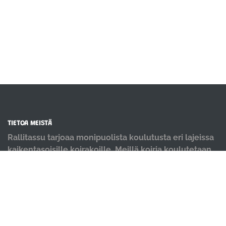
TIETOA MEISTÄ
Rallitassu tarjoaa monipuolista koulutusta eri lajeissa
kaikentasoisille koirakoille. Meillä koiria koulutetaan
positiivisin menetelmin ja iloisella mielellä.
OIKOTIET
Verkkokauppa
Ilmoittautumisehdot