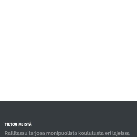
TIETOA MEISTÄ
Rallitassu tarjoaa monipuolista koulutusta eri lajeissa