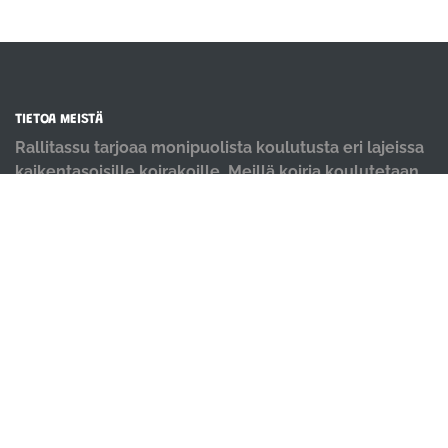
TIETOA MEISTÄ
Rallitassu tarjoaa monipuolista koulutusta eri lajeissa
kaikentasoisille koirakoille. Meillä koiria koulutetaan
positiivisin menetelmin ja iloisella mielellä.
OIKOTIET
Verkkokauppa
Ilmoittautumisehdot
Evästekäytäntö
Tietosuojakäytäntö
Ajanvarauskalenteri