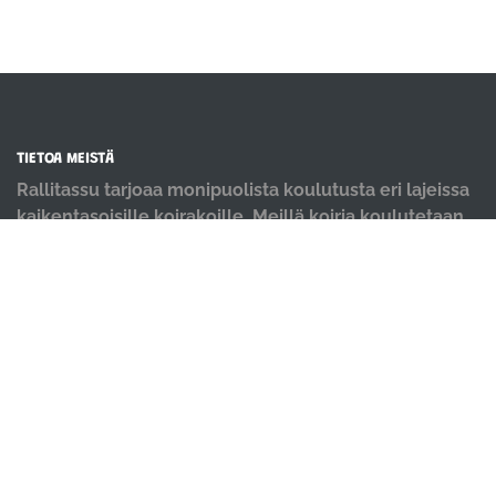
TIETOA MEISTÄ
Rallitassu tarjoaa monipuolista koulutusta eri lajeissa
kaikentasoisille koirakoille. Meillä koiria koulutetaan
positiivisin menetelmin ja iloisella mielellä.
OIKOTIET
Verkkokauppa
Ilmoittautumisehdot
Evästekäytäntö
Tietosuojakäytäntö
Ajanvarauskalenteri