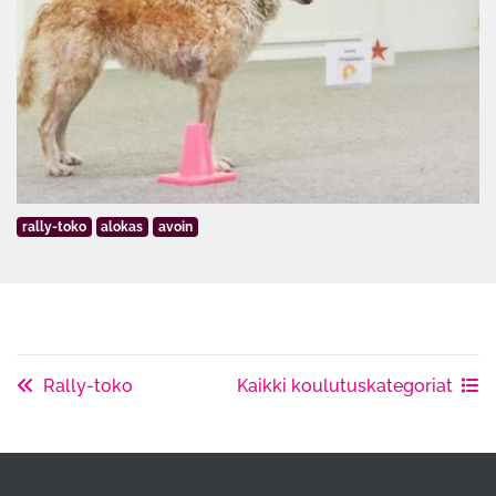
rally-toko
alokas
avoin
Rally-toko
Kaikki koulutuskategoriat