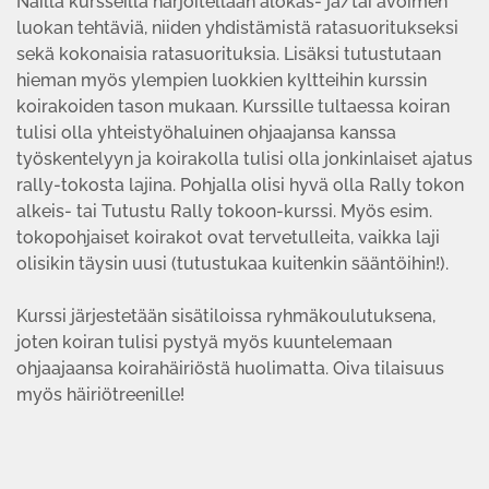
Näillä kursseilla harjoitellaan alokas- ja/tai avoimen
luokan tehtäviä, niiden yhdistämistä ratasuoritukseksi
sekä kokonaisia ratasuorituksia. Lisäksi tutustutaan
hieman myös ylempien luokkien kyltteihin kurssin
koirakoiden tason mukaan. Kurssille tultaessa koiran
tulisi olla yhteistyöhaluinen ohjaajansa kanssa
työskentelyyn ja koirakolla tulisi olla jonkinlaiset ajatus
rally-tokosta lajina. Pohjalla olisi hyvä olla Rally tokon
alkeis- tai Tutustu Rally tokoon-kurssi. Myös esim.
tokopohjaiset koirakot ovat tervetulleita, vaikka laji
olisikin täysin uusi (tutustukaa kuitenkin sääntöihin!).
Kurssi järjestetään sisätiloissa ryhmäkoulutuksena,
joten koiran tulisi pystyä myös kuuntelemaan
ohjaajaansa koirahäiriöstä huolimatta. Oiva tilaisuus
myös häiriötreenille!