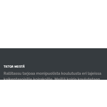
TIETOA MEISTÄ
Rallitassu tarjoaa monipuolista koulutusta eri lajeissa
kaikentasoisille koirakoille. Meillä koiria koulutetaan
positiivisin menetelmin ja iloisella mielellä.
OIKOTIET
Verkkokauppa