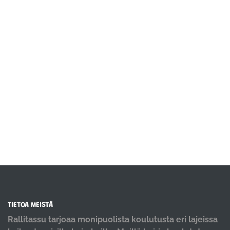
TIETOA MEISTÄ
Rallitassu tarjoaa monipuolista koulutusta eri lajeissa