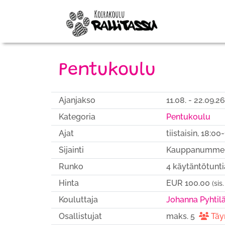
Pentukoulu
Ajanjakso
11.08. - 22.09.26
Kategoria
Pentukoulu
Ajat
tiistaisin, 18:00
Sijainti
Kauppanummenti
Runko
4 käytäntötunti
Hinta
EUR 100.00
(sis
Kouluttaja
Johanna Pyhtil
Osallistujat
maks. 5
Täy