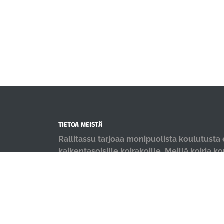
TIETOA MEISTÄ
Rallitassu tarjoaa monipuolista koulutusta e
kaikentasoisille koirakoille. Meillä koiria k
positiivisin menetelmin ja iloisella mielellä