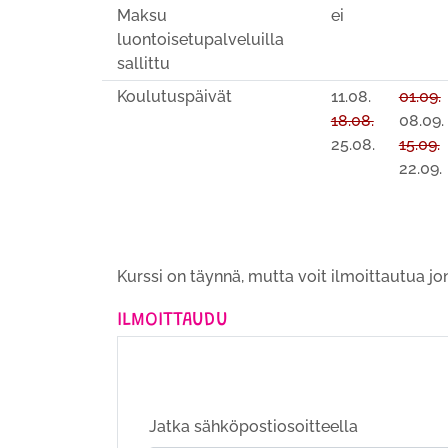
Maksu
ei
luontoisetupalveluilla
sallittu
Koulutuspäivät
11.08.
01.09.
18.08.
08.09.
25.08.
15.09.
22.09.
Kurssi on täynnä, mutta voit ilmoittautua jo
ILMOITTAUDU
Jatka sähköpostiosoitteella