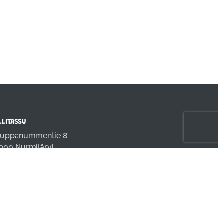
LLITASSU
uppanummentie 8
900 Nurmijärvi
fo@rallitassu.fi
4 9808691