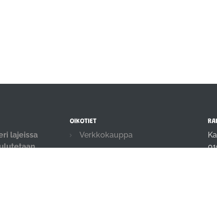
OIKOTIET
RA
ri lajeissa
Verkkokauppa
Ka
oulutetaan
01
Ilmoittautumisehdot
.
in
Evästekäytäntö
04
Tietosuojakäytäntö
Ajanvarauskalenteri