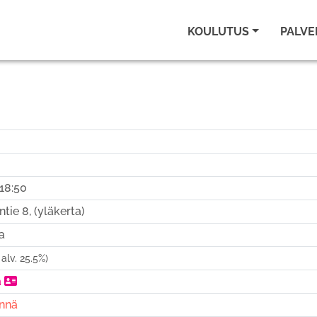
KOULUTUS
PALVE
-18:50
e 8, (yläkerta)
a
. alv. 25.5%)
ä
nnä