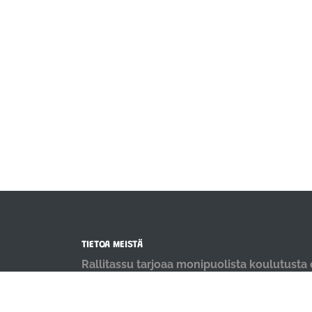
TIETOA MEISTÄ
Rallitassu tarjoaa monipuolista koulutusta e
kaikentasoisille koirakoille. Meillä koiria k
positiivisin menetelmin ja iloisella mielellä