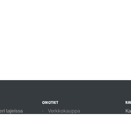
OIKOTIET
RA
ri lajeissa
Verkkokauppa
Ka
oulutetaan
01
Ilmoittautumisehdot
.
in
Evästekäytäntö