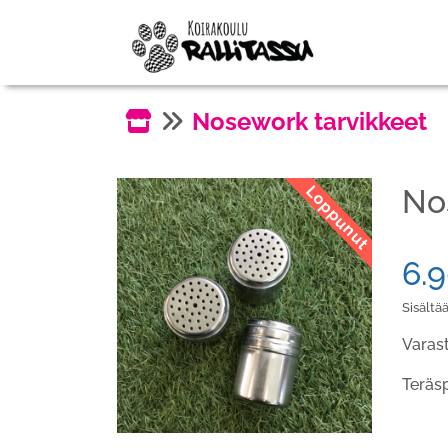
Nosework tarvikkeet
Loppunut
No
6.
Sisältää
Varas
Teräsp