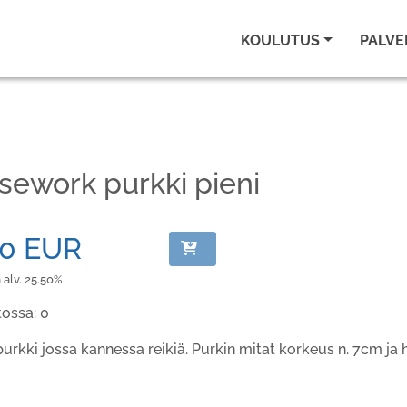
KOULUTUS
PALVE
sework purkki pieni
90 EUR
 alv. 25.50%
tossa: 0
urkki jossa kannessa reikiä. Purkin mitat korkeus n. 7cm ja h