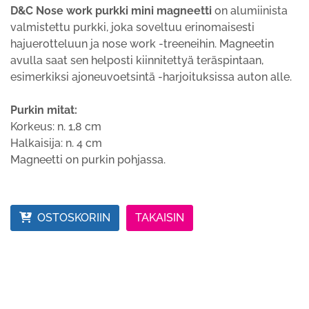
D&C Nose work purkki mini magneetti
on alumiinista
valmistettu purkki, joka soveltuu erinomaisesti
hajuerotteluun ja nose work -treeneihin. Magneetin
avulla saat sen helposti kiinnitettyä teräspintaan,
esimerkiksi ajoneuvoetsintä -harjoituksissa auton alle.
Purkin mitat:
Korkeus: n. 1,8 cm
Halkaisija: n. 4 cm
Magneetti on purkin pohjassa.
OSTOSKORIIN
TAKAISIN