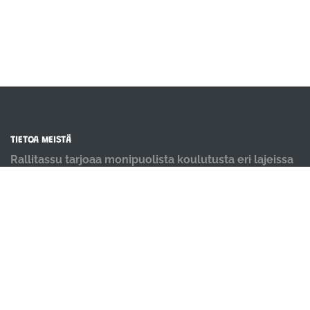
TIETOA MEISTÄ
Rallitassu tarjoaa monipuolista koulutusta eri lajeissa
kaikentasoisille koirakoille. Meillä koiria koulutetaan
positiivisin menetelmin ja iloisella mielellä.
OIKOTIET
Verkkokauppa
Ilmoittautumisehdot
Evästekäytäntö