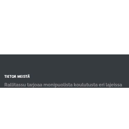
TIETOA MEISTÄ
Rallitassu tarjoaa monipuolista koulutusta eri lajeissa
kaikentasoisille koirakoille. Meillä koiria koulutetaan
positiivisin menetelmin ja iloisella mielellä.
OIKOTIET
Verkkokauppa