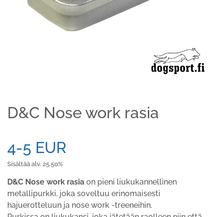
D&C Nose work rasia
4-5 EUR
Sisältää alv. 25.50%
D&C Nose work rasia
on pieni liukukannellinen
metallipurkki, joka soveltuu erinomaisesti
hajuerotteluun ja nose work -treeneihin.
Purkissa on liukukansi, joka jätetään raolleen niin että