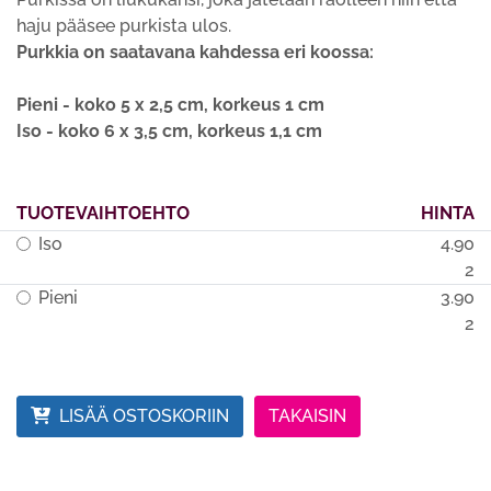
haju pääsee purkista ulos.
Purkkia on saatavana kahdessa eri koossa:
Pieni
- koko 5 x 2,5 cm, korkeus 1 cm
Iso
- koko 6 x 3,5 cm, korkeus 1,1 cm
TUOTEVAIHTOEHTO
HINTA
Iso
4.90
2
Pieni
3.90
2
LISÄÄ OSTOSKORIIN
TAKAISIN