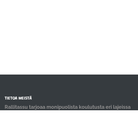
TIETOA MEISTÄ
Rallitassu tarjoaa monipuolista koulutusta eri lajeissa
kaikentasoisille koirakoille. Meillä koiria koulutetaan
positiivisin menetelmin ja iloisella mielellä.
OIKOTIET