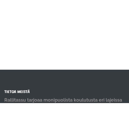
TIETOA MEISTÄ
Rallitassu tarjoaa monipuolista koulutusta eri lajeissa
kaikentasoisille koirakoille. Meillä koiria koulutetaan
positiivisin menetelmin ja iloisella mielellä.
OIKOTIET