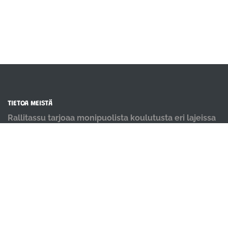
TIETOA MEISTÄ
Rallitassu tarjoaa monipuolista koulutusta eri lajeissa
kaikentasoisille koirakoille. Meillä koiria koulutetaan
positiivisin menetelmin ja iloisella mielellä.
OIKOTIET
Verkkokauppa
Ilmoittautumisehdot
Evästekäytäntö