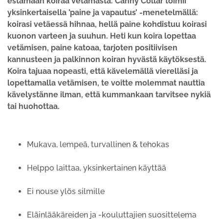
estämään koiraa vetämästä. Canny Collar toimii
yksinkertaisella ’paine ja vapautus’ -menetelmällä:
koirasi vetäessä hihnaa, hellä paine kohdistuu koirasi
kuonon varteen ja suuhun. Heti kun koira lopettaa
vetämisen, paine katoaa, tarjoten positiivisen
kannusteen ja palkinnon koiran hyvästä käytöksestä.
Koira tajuaa nopeasti, että kävelemällä vierelläsi ja
lopettamalla vetämisen, te voitte molemmat nauttia
kävelystänne ilman, että kummankaan tarvitsee nykiä
tai huohottaa.
Mukava, lempeä, turvallinen & tehokas
Helppo laittaa, yksinkertainen käyttää
Ei nouse ylös silmille
Eläinlääkäreiden ja -kouluttajien suosittelema