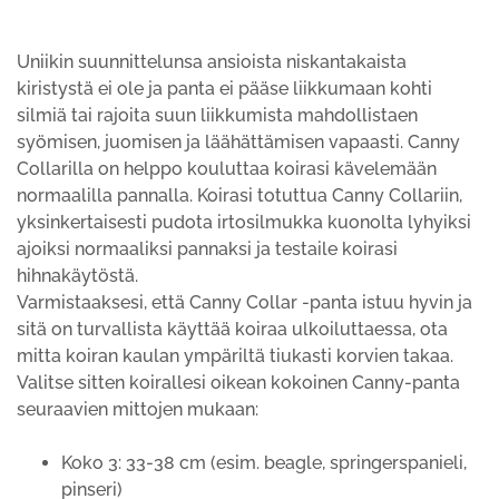
Uniikin suunnittelunsa ansioista niskantakaista
kiristystä ei ole ja panta ei pääse liikkumaan kohti
silmiä tai rajoita suun liikkumista mahdollistaen
syömisen, juomisen ja läähättämisen vapaasti. Canny
Collarilla on helppo kouluttaa koirasi kävelemään
normaalilla pannalla. Koirasi totuttua Canny Collariin,
yksinkertaisesti pudota irtosilmukka kuonolta lyhyiksi
ajoiksi normaaliksi pannaksi ja testaile koirasi
hihnakäytöstä.
Varmistaaksesi, että Canny Collar -panta istuu hyvin ja
sitä on turvallista käyttää koiraa ulkoiluttaessa, ota
mitta koiran kaulan ympäriltä tiukasti korvien takaa.
Valitse sitten koirallesi oikean kokoinen Canny-panta
seuraavien mittojen mukaan:
Koko 3: 33-38 cm (esim. beagle, springerspanieli,
pinseri)