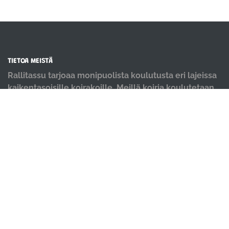
TIETOA MEISTÄ
Rallitassu tarjoaa monipuolista koulutusta eri lajeissa
kaikentasoisille koirakoille. Meillä koiria koulutetaan
positiivisin menetelmin ja iloisella mielellä.
OIKOTIET
Verkkokauppa
Ilmoittautumisehdot
Evästekäytäntö
Tietosuojakäytäntö
Ajanvarauskalenteri