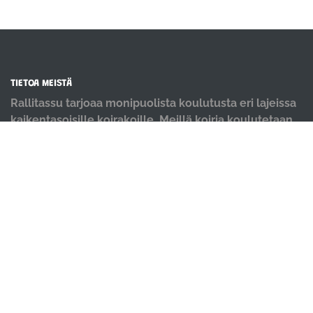
TIETOA MEISTÄ
Rallitassu tarjoaa monipuolista koulutusta eri lajeissa
kaikentasoisille koirakoille. Meillä koiria koulutetaan
positiivisin menetelmin ja iloisella mielellä.
OIKOTIET
Verkkokauppa
Ilmoittautumisehdot
Evästekäytäntö
Tietosuojakäytäntö
Ajanvarauskalenteri