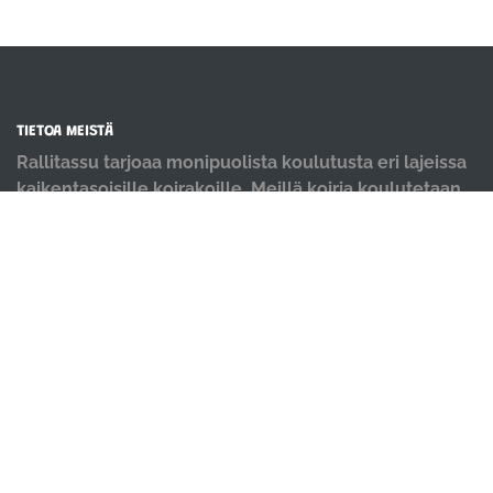
TIETOA MEISTÄ
Rallitassu tarjoaa monipuolista koulutusta eri lajeissa
kaikentasoisille koirakoille. Meillä koiria koulutetaan
positiivisin menetelmin ja iloisella mielellä.
OIKOTIET
Verkkokauppa
Ilmoittautumisehdot
Evästekäytäntö
Tietosuojakäytäntö
Ajanvarauskalenteri