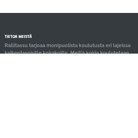
TIETOA MEISTÄ
Rallitassu tarjoaa monipuolista koulutusta eri lajeissa
kaikentasoisille koirakoille. Meillä koiria koulutetaan
positiivisin menetelmin ja iloisella mielellä.
OIKOTIET
Verkkokauppa
Ilmoittautumisehdot
Evästekäytäntö
Tietosuojakäytäntö
Ajanvarauskalenteri