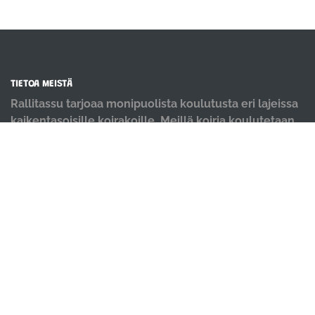
TIETOA MEISTÄ
Rallitassu tarjoaa monipuolista koulutusta eri lajeissa
kaikentasoisille koirakoille. Meillä koiria koulutetaan
positiivisin menetelmin ja iloisella mielellä.
OIKOTIET
Verkkokauppa
Ilmoittautumisehdot
Evästekäytäntö
Tietosuojakäytäntö
Ajanvarauskalenteri