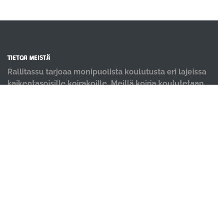
TIETOA MEISTÄ
Rallitassu tarjoaa monipuolista koulutusta eri lajeissa
kaikentasoisille koirakoille. Meillä koiria koulutetaan
positiivisin menetelmin ja iloisella mielellä.
OIKOTIET
Verkkokauppa
Ilmoittautumisehdot
Evästekäytäntö
Tietosuojakäytäntö
Ajanvarauskalenteri