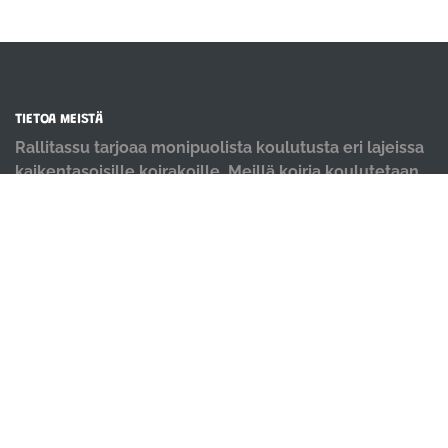
TIETOA MEISTÄ
Rallitassu tarjoaa monipuolista koulutusta eri lajeissa
kaikentasoisille koirakoille. Meillä koiria koulutetaan
positiivisin menetelmin ja iloisella mielellä.
OIKOTIET
Verkkokauppa
Ilmoittautumisehdot
Evästekäytäntö
Tietosuojakäytäntö
Ajanvarauskalenteri