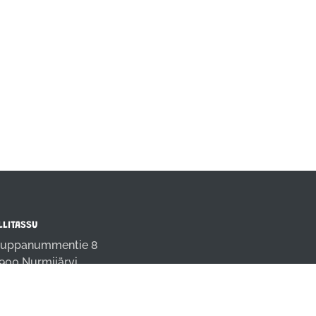
LLITASSU
uppanummentie 8
900 Nurmijärvi
fo@rallitassu.fi
4 9808691