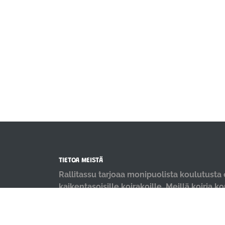
TIETOA MEISTÄ
Rallitassu tarjoaa monipuolista koulutusta e
kaikentasoisille koirakoille. Meillä koiria k
positiivisin menetelmin ja iloisella mielellä