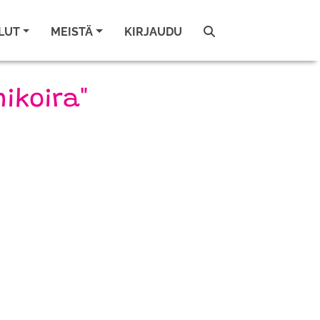
LUT
MEISTÄ
KIRJAUDU
nikoira"