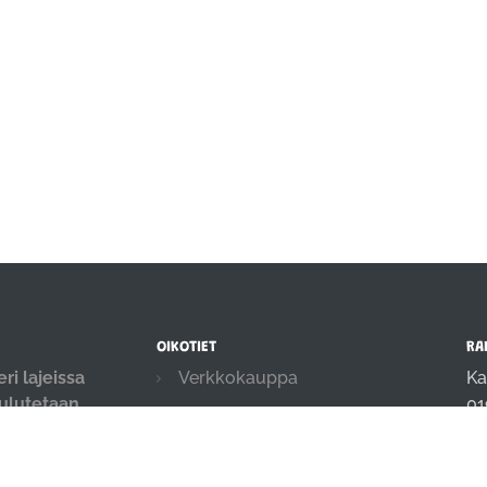
OIKOTIET
RA
ri lajeissa
Verkkokauppa
Ka
oulutetaan
01
Ilmoittautumisehdot
.
in
Evästekäytäntö
04