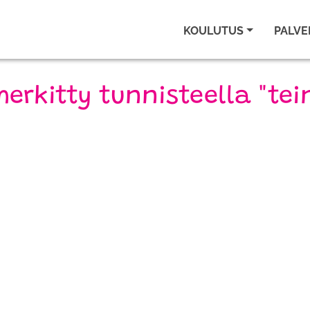
KOULUTUS
PALVE
erkitty tunnisteella "tei