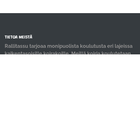
TIETOA MEISTÄ
Rallitassu tarjoaa monipuolista koulutusta eri lajeissa
kaikentasoisille koirakoille. Meillä koiria koulutetaan
positiivisin menetelmin ja iloisella mielellä.
OIKOTIET
Verkkokauppa
Ilmoittautumisehdot
Evästekäytäntö
Tietosuojakäytäntö
Ajanvarauskalenteri