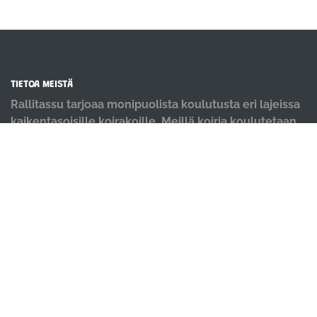
TIETOA MEISTÄ
Rallitassu tarjoaa monipuolista koulutusta eri lajeissa
kaikentasoisille koirakoille. Meillä koiria koulutetaan
positiivisin menetelmin ja iloisella mielellä.
OIKOTIET
Verkkokauppa
Ilmoittautumisehdot
Evästekäytäntö
Tietosuojakäytäntö
Ajanvarauskalenteri