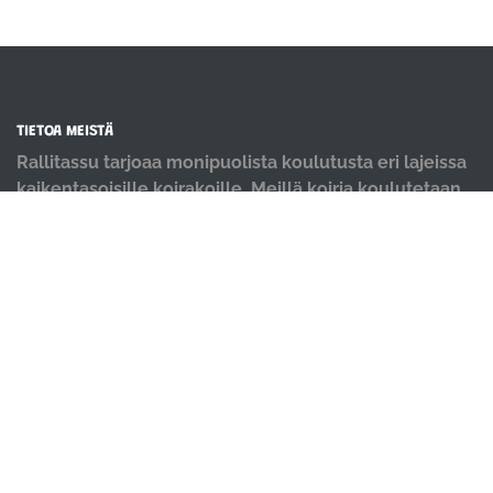
TIETOA MEISTÄ
Rallitassu tarjoaa monipuolista koulutusta eri lajeissa
kaikentasoisille koirakoille. Meillä koiria koulutetaan
positiivisin menetelmin ja iloisella mielellä.
OIKOTIET
Verkkokauppa
Ilmoittautumisehdot
Evästekäytäntö
Tietosuojakäytäntö
Ajanvarauskalenteri