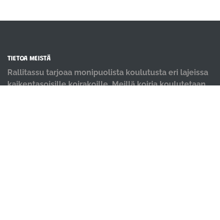
TIETOA MEISTÄ
Rallitassu tarjoaa monipuolista koulutusta eri lajeissa
kaikentasoisille koirakoille. Meillä koiria koulutetaan
positiivisin menetelmin ja iloisella mielellä.
OIKOTIET
Verkkokauppa
Ilmoittautumisehdot
Evästekäytäntö
Tietosuojakäytäntö
Ajanvarauskalenteri