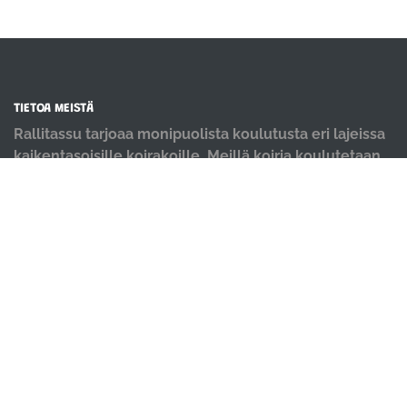
TIETOA MEISTÄ
Rallitassu tarjoaa monipuolista koulutusta eri lajeissa
kaikentasoisille koirakoille. Meillä koiria koulutetaan
positiivisin menetelmin ja iloisella mielellä.
OIKOTIET
Verkkokauppa
Ilmoittautumisehdot
Evästekäytäntö
Tietosuojakäytäntö
Ajanvarauskalenteri