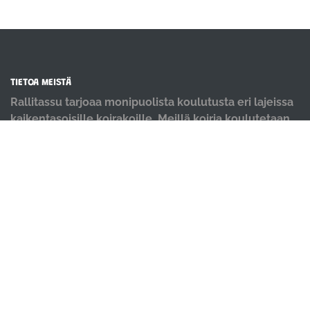
TIETOA MEISTÄ
Rallitassu tarjoaa monipuolista koulutusta eri lajeissa
kaikentasoisille koirakoille. Meillä koiria koulutetaan
positiivisin menetelmin ja iloisella mielellä.
OIKOTIET
Verkkokauppa
Ilmoittautumisehdot
Evästekäytäntö
Tietosuojakäytäntö
Ajanvarauskalenteri