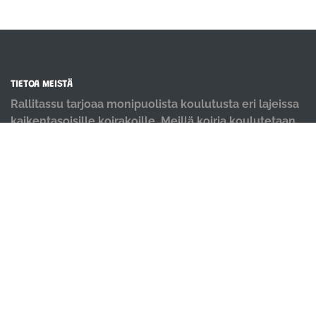
TIETOA MEISTÄ
Rallitassu tarjoaa monipuolista koulutusta eri lajeissa
kaikentasoisille koirakoille. Meillä koiria koulutetaan
positiivisin menetelmin ja iloisella mielellä.
OIKOTIET
Verkkokauppa
Ilmoittautumisehdot
Evästekäytäntö
Tietosuojakäytäntö
Ajanvarauskalenteri