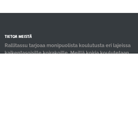
TIETOA MEISTÄ
Rallitassu tarjoaa monipuolista koulutusta eri lajeissa
kaikentasoisille koirakoille. Meillä koiria koulutetaan
positiivisin menetelmin ja iloisella mielellä.
OIKOTIET
Verkkokauppa
Ilmoittautumisehdot
Evästekäytäntö
Tietosuojakäytäntö
Ajanvarauskalenteri