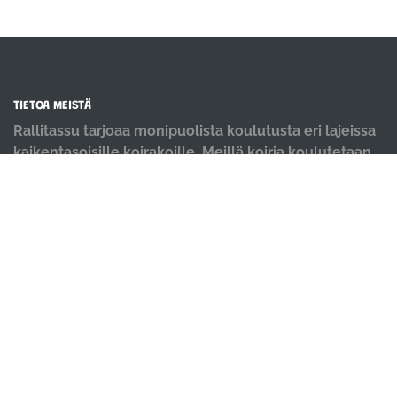
TIETOA MEISTÄ
Rallitassu tarjoaa monipuolista koulutusta eri lajeissa
kaikentasoisille koirakoille. Meillä koiria koulutetaan
positiivisin menetelmin ja iloisella mielellä.
OIKOTIET
Verkkokauppa
Ilmoittautumisehdot
Evästekäytäntö
Tietosuojakäytäntö
Ajanvarauskalenteri