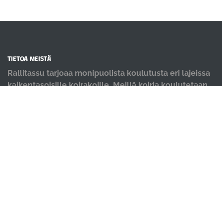
TIETOA MEISTÄ
Rallitassu tarjoaa monipuolista koulutusta eri lajeissa
kaikentasoisille koirakoille. Meillä koiria koulutetaan
positiivisin menetelmin ja iloisella mielellä.
OIKOTIET
Verkkokauppa
Ilmoittautumisehdot
Evästekäytäntö
Tietosuojakäytäntö
Ajanvarauskalenteri