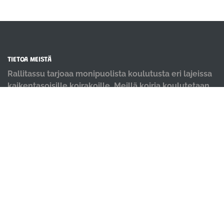
TIETOA MEISTÄ
Rallitassu tarjoaa monipuolista koulutusta eri lajeissa
kaikentasoisille koirakoille. Meillä koiria koulutetaan
positiivisin menetelmin ja iloisella mielellä.
OIKOTIET
Verkkokauppa
Ilmoittautumisehdot
Evästekäytäntö
Tietosuojakäytäntö
Ajanvarauskalenteri