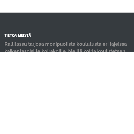
TIETOA MEISTÄ
Rallitassu tarjoaa monipuolista koulutusta eri lajeissa
kaikentasoisille koirakoille. Meillä koiria koulutetaan
positiivisin menetelmin ja iloisella mielellä.
OIKOTIET
Verkkokauppa
Ilmoittautumisehdot
Evästekäytäntö
Tietosuojakäytäntö
Ajanvarauskalenteri