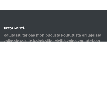
TIETOA MEISTÄ
Rallitassu tarjoaa monipuolista koulutusta eri lajeissa
kaikentasoisille koirakoille. Meillä koiria koulutetaan
positiivisin menetelmin ja iloisella mielellä.
OIKOTIET
Verkkokauppa
Ilmoittautumisehdot
Evästekäytäntö
Tietosuojakäytäntö
Ajanvarauskalenteri