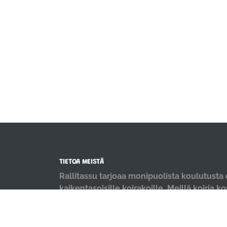
TIETOA MEISTÄ
Rallitassu tarjoaa monipuolista koulutusta e
kaikentasoisille koirakoille. Meillä koiria k
positiivisin menetelmin ja iloisella mielellä