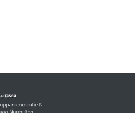
LLITASSU
uppanummentie 8
900 Nurmijärvi
fo@rallitassu.fi
4 9808691