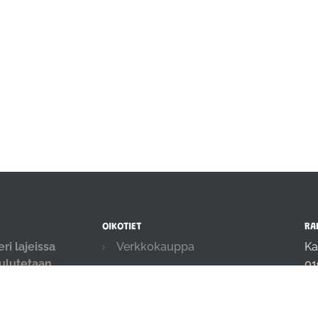
OIKOTIET
RA
ri lajeissa
Verkkokauppa
Ka
oulutetaan
01
Ilmoittautumisehdot
.
in
Evästekäytäntö
04